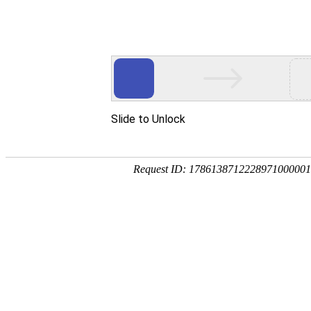
PG国际-科技赋能场景,让娱乐
首页
我们的解决方案
半导体装置解决方案
FPD装置解决方案
产业仪器解决方案
生命科学解决方案
眼健康解决方案
商务活动
新闻中心
公司简介